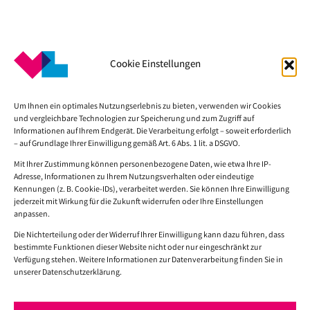
Cookie Einstellungen
Um Ihnen ein optimales Nutzungserlebnis zu bieten, verwenden wir Cookies
und vergleichbare Technologien zur Speicherung und zum Zugriff auf
Informationen auf Ihrem Endgerät. Die Verarbeitung erfolgt – soweit erforderlich
– auf Grundlage Ihrer Einwilligung gemäß Art. 6 Abs. 1 lit. a DSGVO.
KONTAKT
Mit Ihrer Zustimmung können personenbezogene Daten, wie etwa Ihre IP-
Adresse, Informationen zu Ihrem Nutzungsverhalten oder eindeutige
Kennungen (z. B. Cookie-IDs), verarbeitet werden. Sie können Ihre Einwilligung
Verena Lödding
jederzeit mit Wirkung für die Zukunft widerrufen oder Ihre Einstellungen
info@verenaloedding.de
anpassen.
+49 175 150 67 42
Die Nichterteilung oder der Widerruf Ihrer Einwilligung kann dazu führen, dass
bestimmte Funktionen dieser Website nicht oder nur eingeschränkt zur
Verfügung stehen. Weitere Informationen zur Datenverarbeitung finden Sie in
unserer Datenschutzerklärung.
RECHTLICHES