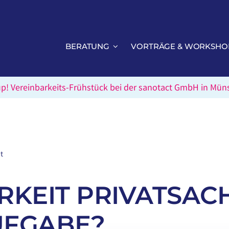
BERATUNG
VORTRÄGE & WORKSHO
up! Vereinbarkeits-Frühstück bei der sanotact GmbH in Müns
t
ARKEIT PRIVATSAC
FGABE?