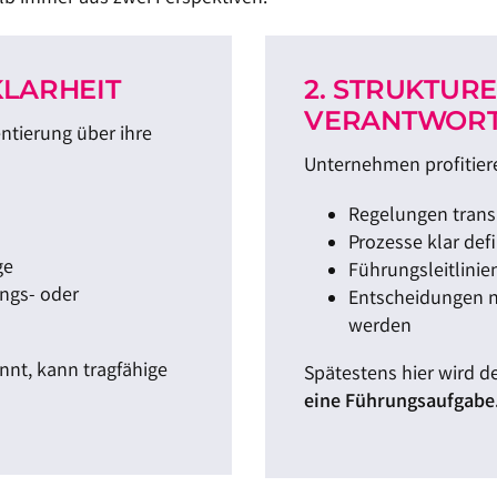
KLARHEIT
2. STRUKTURE
VERANTWOR
ntierung über ihre
Unternehmen profitier
Regelungen transp
Prozesse klar def
ge
Führungsleitlinie
ngs- oder
Entscheidungen n
werden
nnt, kann tragfähige
Spätestens hier wird 
eine Führungsaufgabe