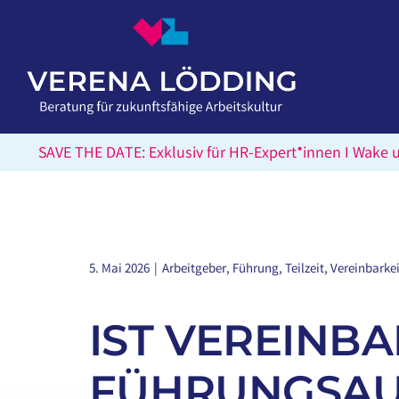
Skip
to
content
SAVE THE DATE: Exklusiv für HR-Expert*innen I Wake 
5. Mai 2026
|
Arbeitgeber
,
Führung
,
Teilzeit
,
Vereinbarkei
IST VEREINB
FÜHRUNGSAU