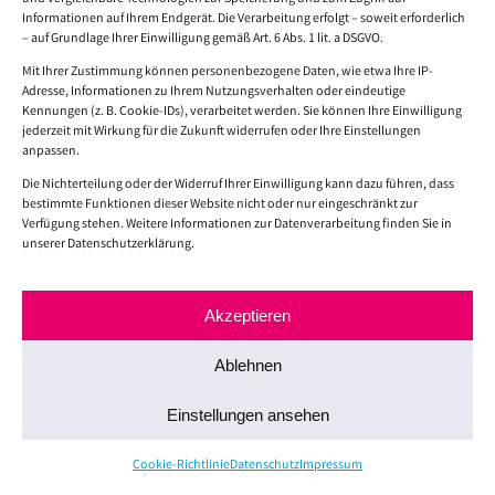
Datenschutzerklärung Sie hier einsehen können:
Informationen auf Ihrem Endgerät. Die Verarbeitung erfolgt – soweit erforderlich
https://calendly.com/privacy
.
– auf Grundlage Ihrer Einwilligung gemäß Art. 6 Abs. 1 lit. a DSGVO.
Mit Ihrer Zustimmung können personenbezogene Daten, wie etwa Ihre IP-
Die von Ihnen eingegebenen Daten verbleiben bei
Adresse, Informationen zu Ihrem Nutzungsverhalten oder eindeutige
uns, bis Sie uns zur Löschung auffordern, Ihre
Kennungen (z. B. Cookie-IDs), verarbeitet werden. Sie können Ihre Einwilligung
jederzeit mit Wirkung für die Zukunft widerrufen oder Ihre Einstellungen
Einwilligung zur Speicherung widerrufen oder der
anpassen.
Zweck für die Datenspeicherung entfällt.
Die Nichterteilung oder der Widerruf Ihrer Einwilligung kann dazu führen, dass
Zwingende gesetzliche Bestimmungen –
bestimmte Funktionen dieser Website nicht oder nur eingeschränkt zur
insbesondere Aufbewahrungsfristen – bleiben
Verfügung stehen. Weitere Informationen zur Datenverarbeitung finden Sie in
unserer Datenschutzerklärung.
unberührt.
Rechtsgrundlage für die Datenverarbeitung ist Art.
Akzeptieren
6 Abs. 1 lit. f DSGVO. Der Websitebetreiber hat ein
berechtigtes Interesse an einer möglichst
Ablehnen
unkomplizierten Terminvereinbarung mit
Interessenten und Kunden. Sofern eine
Einstellungen ansehen
entsprechende Einwilligung abgefragt wurde,
erfolgt die Verarbeitung ausschließlich auf
Cookie-Richtlinie
Datenschutz
Impressum