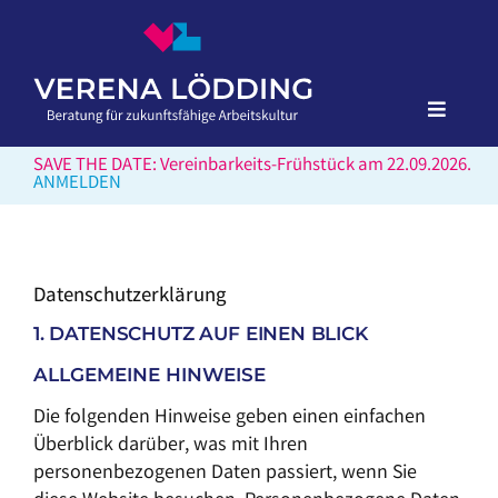
Skip
to
content
Toggle
Naviga
BERATUNG
SAVE THE DATE: Vereinbarkeits-Frühstück am 22.09.2026.
ANMELDEN
VORTRÄGE & WORKSHOPS
MODERATION
Datenschutz­erklärung
ÜBER MICH
1. DATENSCHUTZ AUF EINEN BLICK
BLOG
ALLGEMEINE HINWEISE
Die folgenden Hinweise geben einen einfachen
KONTAKT
Überblick darüber, was mit Ihren
personenbezogenen Daten passiert, wenn Sie