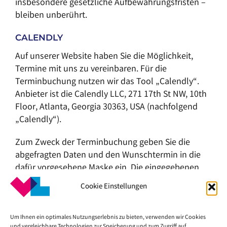
insbesondere gesetzliche Aufbewahrungsfristen –
bleiben unberührt.
CALENDLY
Auf unserer Website haben Sie die Möglichkeit,
Termine mit uns zu vereinbaren. Für die
Terminbuchung nutzen wir das Tool „Calendly“.
Anbieter ist die Calendly LLC, 271 17th St NW, 10th
Floor, Atlanta, Georgia 30363, USA (nachfolgend
„Calendly“).
Zum Zweck der Terminbuchung geben Sie die
abgefragten Daten und den Wunschtermin in die
dafür vorgesehene Maske ein. Die eingegebenen
Daten werden für die Planung, Durchführung und
Cookie Einstellungen
ggf. für die Nachbereitung des Termins verwendet.
Die Termindaten werden für uns auf den Servern
von Calendly gespeichert, dessen
Um Ihnen ein optimales Nutzungserlebnis zu bieten, verwenden wir Cookies
und vergleichbare Technologien zur Speicherung und zum Zugriff auf